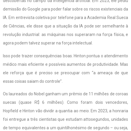
descobertas no campo da inteligência artificial. Em 2023, ele pediu
demissão do Google para poder falar sobre os riscos existenciais da
IA. Em entrevista coletiva por telefone para a Academia Real Sueca
de Ciências, ele disse que a situação da IA pode ser semelhante à
revolução industrial: as máquinas nos superaram na força física, e
agora podem talvez superar na força intelectual.
Isso pode trazer consequências boas. Hinton pontua o atendimento
médico mais eficiente e possíveis aumentos de produtividade. Mas
ele reforça que é preciso se preocupar com “a ameaça de que
essas coisas saiam do controle”.
Os laureados do Nobel ganham um prêmio de 11 milhões de coroas
suecas (quase R$ 6 milhões). Como foram dois vencedores,
Hopfield e Hinton vão dividir a quantia ao meio. Em 2023, a honraria
foi entregue a três cientistas que estudam attosegundos, unidades
de tempo equivalentes a um quintilhonésimo de segundo – ou seja,