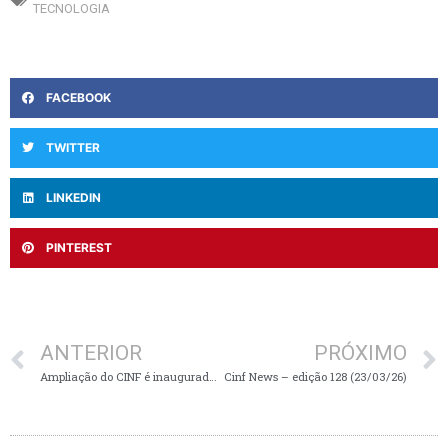
TECNOLOGIA
FACEBOOK
TWITTER
LINKEDIN
PINTEREST
ANTERIOR
PRÓXIMO
Ampliação do CINF é inaugurada e reforça o protagonismo do ecossistema de inovação no Alto Vale
Cinf News – edição 128 (23/03/26)