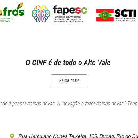
O CINF é de todo o Alto Vale
Saiba mais
idade é pensar coisas novas. A inovação é fazer coisas novas.” Theo
Rua Herculano Nunes Teixeira, 105, Budag, Rio do Su