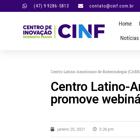
(47) 9 9286-5813
contato@cinf.com.br
Home
Notícias
Centro Latino-Americano de Biotecnologia (CABB
Centro Latino-A
promove webiná
janeiro 25, 2021
3:26 pm