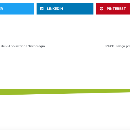
ER
LINKEDIN
PINTEREST
1 de RH no setor de Tecnologia
STATE lança pro