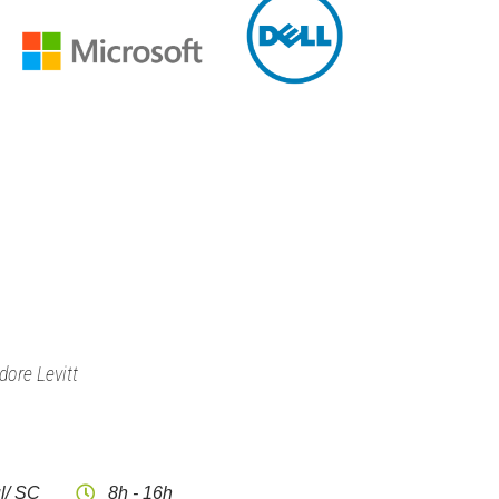
dore Levitt
l/ SC
8h - 16h