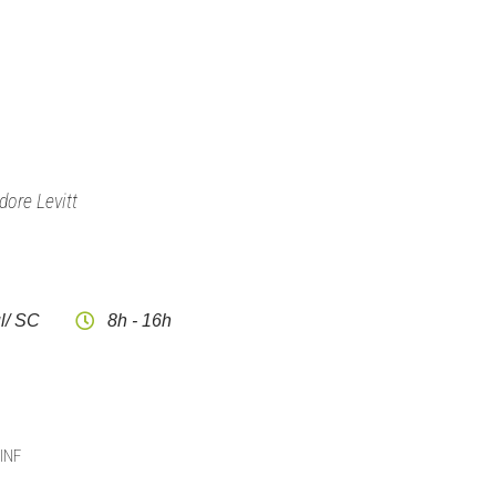
dore Levitt
l/ SC
8h - 16h
CINF