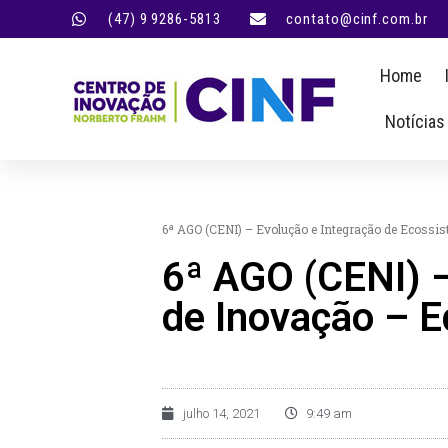
(47) 9 9286-5813
contato@cinf.com.br
Home
Notícias
6ª AGO (CENI) – Evolução e Integração de Ecoss
6ª AGO (CENI) –
de Inovação – 
julho 14, 2021
9:49 am