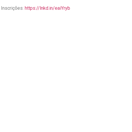
 Inscrições:
https://lnkd.in/eaiYryb